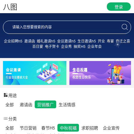
八图
登录
企业招聘h5
邀请函
婚礼邀请h5
会议邀请h5
生日邀请h5
开业
寿宴
乔迁之喜
百日宴
电子贺卡
企业秀
抽奖H5
企业年会
用途
全部
邀请函
营销推广
生活情感
分类
全部
节日营销
春节H5
中秋祝福
求职招聘
企业宣传