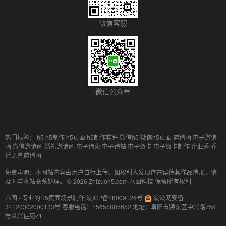
微信客服
微信公众号
热门标签：
h5
h5制作
h5页面
h5制作软件
微信h5
微信h5页面
邀请函
电子邀请
函
微信邀请函
婚礼邀请函
电子请柬
电子请帖
电子贺卡
电子贺卡制作
企业秀
乔
迁之喜邀请函
免责声明：本网站内容由用户自行上传，如权利人发现存在误传其作品情形，请
及时与本站联系处理。 © 2026 Zhizuoh5.com 八图科技 保留所有权利
八图 - 专业的H5页面场景制作
皖ICP备18009126号
皖公网安备
34120302000133号
客服电话：15655885652
地址：阜阳市颍东区中兴路759
号众兴佳苑Z1