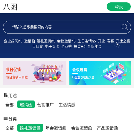
八图
登录
企业招聘h5
邀请函
婚礼邀请h5
会议邀请h5
生日邀请h5
开业
寿宴
乔迁之喜
百日宴
电子贺卡
企业秀
抽奖H5
企业年会
用途
全部
邀请函
营销推广
生活情感
分类
全部
婚礼邀请函
年会邀请函
会议邀请函
产品邀请函