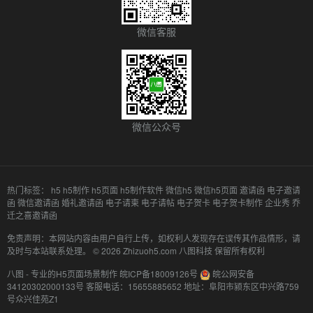
微信客服
微信公众号
热门标签：
h5
h5制作
h5页面
h5制作软件
微信h5
微信h5页面
邀请函
电子邀请
函
微信邀请函
婚礼邀请函
电子请柬
电子请帖
电子贺卡
电子贺卡制作
企业秀
乔
迁之喜邀请函
免责声明：本网站内容由用户自行上传，如权利人发现存在误传其作品情形，请
及时与本站联系处理。 © 2026 Zhizuoh5.com 八图科技 保留所有权利
八图 - 专业的H5页面场景制作
皖ICP备18009126号
皖公网安备
34120302000133号
客服电话：15655885652
地址：阜阳市颍东区中兴路759
号众兴佳苑Z1