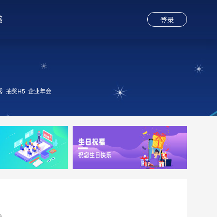
感
登录
秀
抽奖H5
企业年会
函