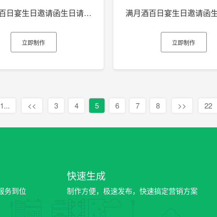
满月酒百日宴生日邀请函生日请柬生日电子贺卡h5
立即制作
立即制作
1...
<<
3
4
5
6
7
8
>>
22
快速生成
服务到位
制作方便，极速发布，快速搞定营销方案