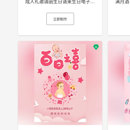
成人礼邀请函生日请柬生日电子贺卡h5
立即制作