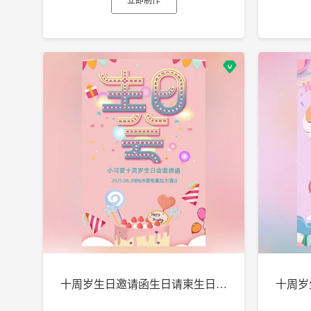
十周岁生日邀请函生日请柬生日电子贺卡h5