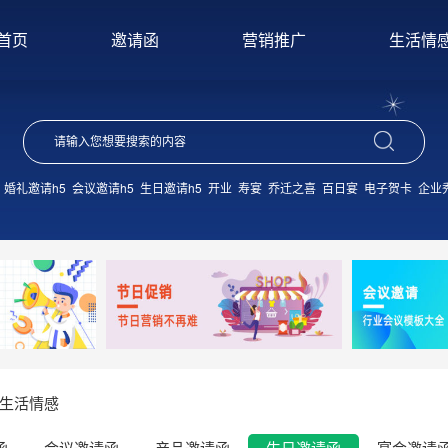
首页
邀请函
营销推广
生活情
婚礼邀请h5
会议邀请h5
生日邀请h5
开业
寿宴
乔迁之喜
百日宴
电子贺卡
企业
生活情感
函
会议邀请函
产品邀请函
生日邀请函
宴会邀请